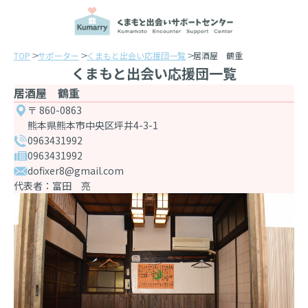
TOP
サポーター
くまもと出会い応援団一覧
居酒屋 鶴重
くまもと出会い応援団一覧
居酒屋 鶴重
〒 860-0863
熊本県熊本市中央区坪井4-3-1
0963431992
0963431992
dofixer8@gmail.com
代表者：富田 亮