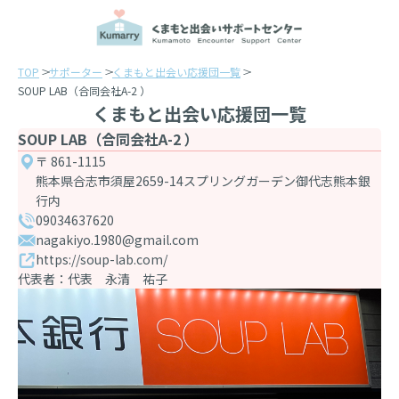
TOP
サポーター
くまもと出会い応援団一覧
SOUP LAB（合同会社A-2 ）
くまもと出会い応援団一覧
SOUP LAB（合同会社A-2 ）
〒 861-1115
熊本県合志市須屋2659-14スプリングガーデン御代志熊本銀
行内
09034637620
nagakiyo.1980@gmail.com
https://soup-lab.com/
代表者：代表 永清 祐子