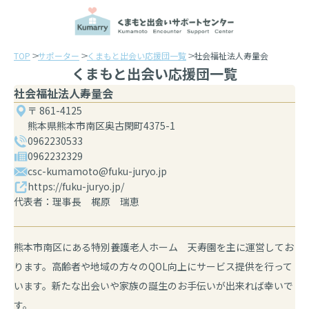
TOP
サポーター
くまもと出会い応援団一覧
社会福祉法人寿量会
くまもと出会い応援団一覧
社会福祉法人寿量会
〒 861-4125
熊本県熊本市南区奥古閑町4375-1
0962230533
0962232329
csc-kumamoto@fuku-juryo.jp
https://fuku-juryo.jp/
代表者：理事長 梶原 瑞恵
熊本市南区にある特別養護老人ホーム 天寿園を主に運営してお
ります。高齢者や地域の方々のQOL向上にサービス提供を行って
います。新たな出会いや家族の誕生のお手伝いが出来れば幸いで
す。