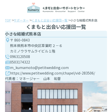
TOP
サポーター
くまもと出会い応援団一覧
小さな結婚式熊本店
くまもと出会い応援団一覧
小さな結婚式熊本店
〒 860-0843
熊本県熊本市中央区草葉町２－６
カミノウラサムライビル１階
0963120508
0503174322
m_kumamoto@petitwedding.com
https://www.petitwedding.com/chapel/vid-283506/
代表者：マネージャー 山本 祐督