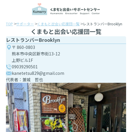
TOP
サポーター
くまもと出会い応援団一覧
レストランバーBrooklyn
くまもと出会い応援団一覧
レストランバーBrooklyn
〒 860-0803
熊本市中央区新市街13-12
上野ビル1F
09039290501
kanetetsu829@gmail.com
代表者：兼城 哲也