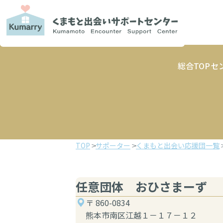
総合TOP
セ
TOP
サポーター
くまもと出会い応援団一覧
任意団体 おひさまーず
〒 860-0834
熊本市南区江越１－１７－１２