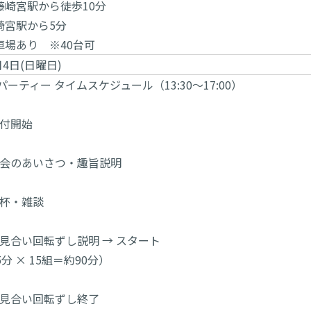
藤崎宮駅から徒歩10分
崎宮駅から5分
車場あり ※40台可
月4日(日曜日)
パーティー タイムスケジュール（13:30〜17:00）
受付開始
 開会のあいさつ・趣旨説明
 乾杯・雑談
 お見合い回転ずし説明 → スタート
分 × 15組＝約90分）
 お見合い回転ずし終了