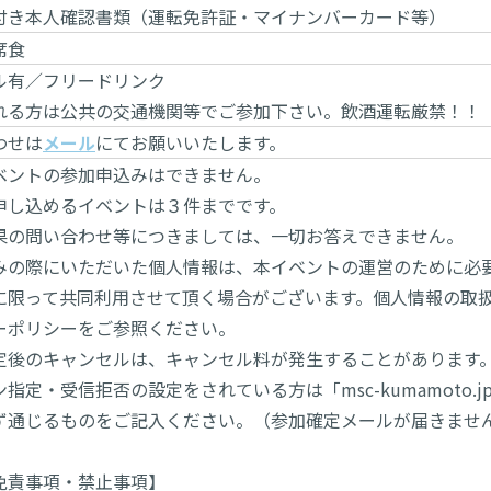
付き本人確認書類（運転免許証・マイナンバーカード等）
席食
ル有／フリードリンク
れる方は公共の交通機関等でご参加下さい。飲酒運転厳禁！！
わせは
メール
にてお願いいたします。
ベントの参加申込みはできません。
申し込めるイベントは３件までです。
果の問い合わせ等につきましては、一切お答えできません。
みの際にいただいた個人情報は、本イベントの運営のために必
に限って共同利用させて頂く場合がございます。個人情報の取
ーポリシーをご参照ください。
定後のキャンセルは、キャンセル料が発生することがあります
指定・受信拒否の設定をされている方は「msc-kumamoto
ず通じるものをご記入ください。（参加確定メールが届きませ
免責事項・禁止事項】