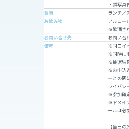
・顔写真
食事
ランチ／
お飲み物
アルコー
※飲酒さ
お問い合せ先
お問い合
備考
※同日イ
※同時に
※抽選結
※お申込
ーとの間
ライバシ
※参加確
※ドメイン
ールは必
【当日の