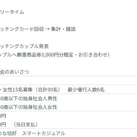
 フリータイム
 マッチングカード回収 → 集計・雑談
 マッチングカップル発表
ップルへ鶴重商品券3,000円分贈呈・お引き合わせ）
 閉会のあいさつ
・女性15名募集（合計30名） 最少催行人数6名
40歳以下の独身社会人男性
40歳以下の独身社会人女性
0円
300円 （当日支払）
めな恰好 スマートカジュアル