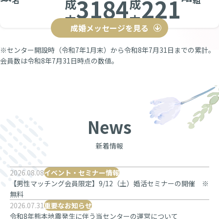
3184
221
成
成
立
立
組
組
成婚メッセージを見る
※センター開設時（令和7年1月末）から令和8年7月31日までの累計。
会員数は令和8年7月31日時点の数値。
News
新着情報
2026.08.08
イベント・セミナー情報
【男性マッチング会員限定】9/12（土）婚活セミナーの開催 ※
無料
2026.07.31
重要なお知らせ
令和8年熊本地震発生に伴う当センターの運営について