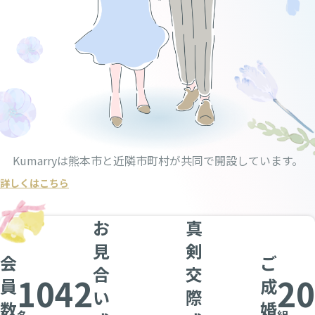
Kumarryは熊本市と近隣市町村が共同で開設しています。
詳しくはこちら
お
真
見
剣
会
ご
合
交
1042
20
員
成
い
際
数
婚
名
組