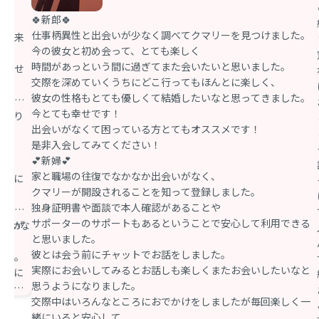
🍀新郎🍀
た。
仕事柄異性と出会いが少なく調べてクマリーを見つけました。
感出来
今の彼女と初め会って、とても楽しく
時間があっという間に過ぎてまた会いたいと思いました。
過ごせ
交際を深めていくうちにどこ行ってもほんとに楽しく、
彼女の性格もとても優しくて結婚したいなと思ってきました。
りまし
今とても幸せです！
、あり
出会いがなくて困っている方とてもオススメです！
是非入会してみてください！
💕新婦💕
家と職場の往復でなかなか出会いがなく、
早々に
クマリーが開設されることを知って登録しました。
独身証明書や面談で本人確認があることや
タイル
サポーターのサポートもあるということで安心して利用できる
ことが
りあいな
と思いました。
た。
彼とは会う前にチャットでお話をしました。
した。
実際にお会いしてみるとお話しも楽しくまたお会いしたいなと
さんに
思うようになりました。
りがと
交際中はいろんなところにおでかけをしましたが毎回楽しく一
緒にいると安心して