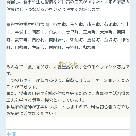
開催し、食事や生活習慣など日常の工夫があなたと未来の家族の
健康にどうつながるかを分かりやすくお話します。
※熊本連携中枢都市圏：熊本市、玉名市、山鹿市、菊池市、宇土
市、宇城市、阿蘇市、合志市、美里町、玉東町、大津町、菊陽
町、高森町、西原村、南阿蘇村、御船町、嘉島町、益城町、甲佐
町、山都町、荒尾市、南関町、長洲町、和水町
ポイント
みんなで「食」を学び、栄養豊富な餃子を作るクッキング恋活で
す。
一つのものを一緒に作るので、自然にコミュニケーションをとる
ことができます。
また、将来の自分や家族の健康を守るために、食事や生活習慣の
工夫を学べる貴重な機会となっています。
料理家の講師が丁寧にサポートしますので、料理初心者の方でも
お気軽にご参加ください！
主催