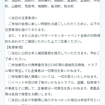
町、高森町、西原村、南阿蘇村、御船町、嘉島町、益城町、甲佐
町、山都町、荒尾市、南関町、長洲町、和水町
＜当日の注意事項＞
ご参加の皆様に楽しい時間をお過ごしいただくために、以下の
注意事項を設けております。
また、くまもと出会いサポートセンターイベント会員の利用規
約もあわせてご確認いただいた上でご応募ください。
【免責事項】
○当日に公的な本人確認書類を提示していただきます。予めご
了承ください。
○参加者同士の携帯番号及びLINE等の連絡先交換後、トラブ
ル等が発生しても主催者は一切責任を負いかねます。
○参加者の個人情報については、一切お答えいたしかねます。
○イベント中及び終了後のいかなるトラブル、盗難、駐車場で
の事故などに関して、主催者は一切責任を負いかねます。貴重品
等は各自で保管をお願いします。
○当日に氏名や年齢等に偽りがみつかった場合は参加不可とい