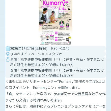
2026年1月17日(土曜日) 9:30～13:40
びぷれすイノベーションスタジオ
男性：熊本連携中枢都市圏（※）に在住・在勤・在学または
将来移住を希望する20～39歳の独身の方
女性：熊本連携中枢都市圏（※）に在住・在勤・在学または
将来移住を希望する20～39歳の独身の方
くまもと出会いサポートセンター“Kumarry”主催の今年度5回目
の恋活イベント「Kumarryコン」を開催します。
「食」をテーマにした恋活で、参加者同士で栄養豊富な餃子を作
りながら交流する時間が楽しめます。
さらに今回は、助産師によるプレコンセプションケアセミナーを