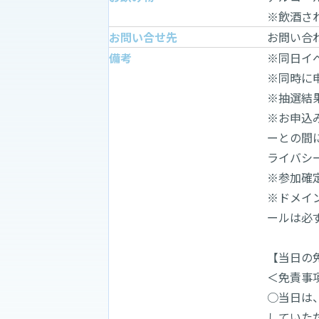
※飲酒さ
お問い合せ先
お問い合
備考
※同日イ
※同時に
※抽選結
※お申込
ーとの間
ライバシ
※参加確
※ドメイン
ールは必
【当日の
＜免責事
○当日は
していた