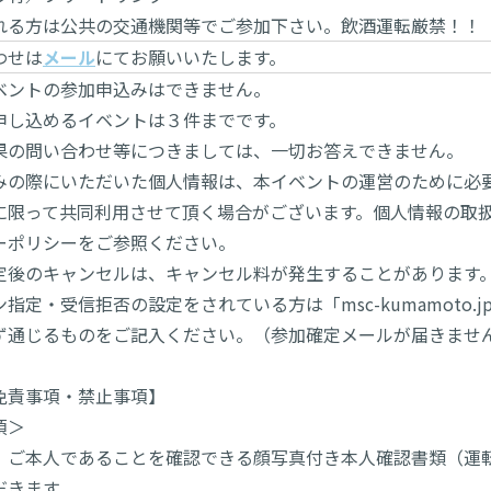
れる方は公共の交通機関等でご参加下さい。飲酒運転厳禁！！
わせは
メール
にてお願いいたします。
ベントの参加申込みはできません。
申し込めるイベントは３件までです。
果の問い合わせ等につきましては、一切お答えできません。
みの際にいただいた個人情報は、本イベントの運営のために必
に限って共同利用させて頂く場合がございます。個人情報の取
ーポリシーをご参照ください。
定後のキャンセルは、キャンセル料が発生することがあります
指定・受信拒否の設定をされている方は「msc-kumamoto
ず通じるものをご記入ください。（参加確定メールが届きませ
免責事項・禁止事項】
項＞
、ご本人であることを確認できる顔写真付き本人確認書類（運
だきます。