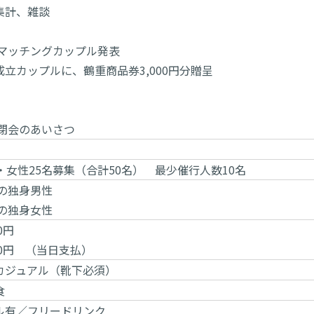
、雑談
 マッチングカップル発表
プルに、鶴重商品券3,000円分贈呈
 閉会のあいさつ
・女性25名募集（合計50名） 最少催行人数10名
歳の独身男性
歳の独身女性
0円
300円 （当日支払）
カジュアル（靴下必須）
食
ル有／フリードリンク