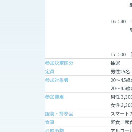
集計
16：40
成立カッ
17：00
参加決定区分
抽選
定員
男性25名
参加対象者
20～45
20～45
参加費用
男性 3,30
女性 3,
服装・持参品
スマート
食事
軽食／席
お飲み物
アルコー