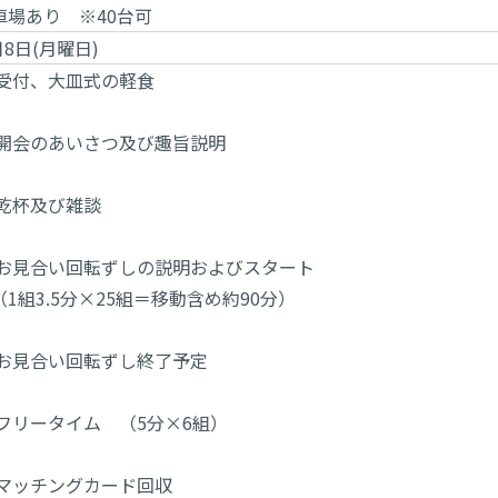
車場あり ※40台可
月8日(月曜日)
 受付、大皿式の軽食
 開会のあいさつ及び趣旨説明
 乾杯及び雑談
0 お見合い回転ずしの説明およびスタート
.5分×25組＝移動含め約90分）
 お見合い回転ずし終了予定
 フリータイム （5分×6組）
 マッチングカード回収